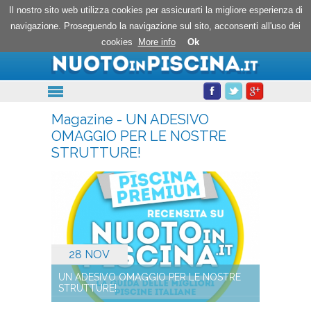
Nuoto in piscina
Il nostro sito web utilizza cookies per assicurarti la migliore esperienza di
navigazione. Proseguendo la navigazione sul sito, acconsenti all'uso dei
cookies
More info
Ok
Magazine - UN ADESIVO
OMAGGIO PER LE NOSTRE
STRUTTURE!
28 NOV
UN ADESIVO OMAGGIO PER LE NOSTRE
STRUTTURE!