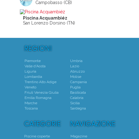
Campobasso (CB)
Piscina Acquambiéz
San Lorenzo Dorsino (TN)
Piemonte
Umbria
Valle d'Aosta
Lazio
Liguria
Abruzzo
Lombardia
Molise
Trentino Alto Adige
Campania
Veneto
Puglia
Friuli Venezia Giulia
Basilicata
Emilia Romagna
Calabria
Marche
Sicilia
Toscana
Sardegna
Piscine coperte
Magazine