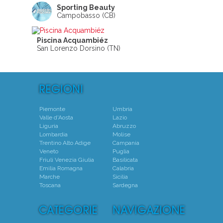
Sporting Beauty
Campobasso (CB)
Piscina Acquambiéz
San Lorenzo Dorsino (TN)
Piemonte
Umbria
Valle d'Aosta
Lazio
Liguria
Abruzzo
Lombardia
Molise
Trentino Alto Adige
Campania
Veneto
Puglia
Friuli Venezia Giulia
Basilicata
Emilia Romagna
Calabria
Marche
Sicilia
Toscana
Sardegna