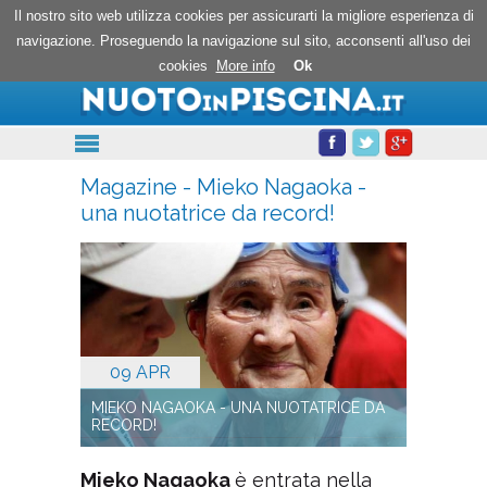
Nuoto in piscina
Il nostro sito web utilizza cookies per assicurarti la migliore esperienza di
navigazione. Proseguendo la navigazione sul sito, acconsenti all'uso dei
cookies
More info
Ok
Magazine - Mieko Nagaoka -
una nuotatrice da record!
09 APR
MIEKO NAGAOKA - UNA NUOTATRICE DA
RECORD!
Mieko Nagaoka
è entrata nella