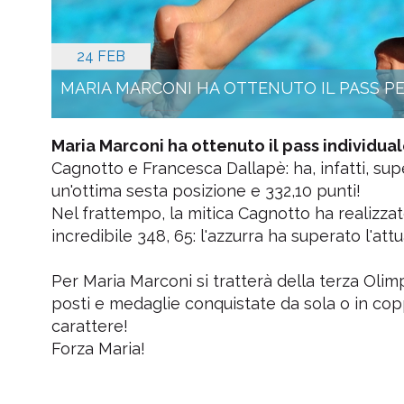
24 FEB
MARIA MARCONI HA OTTENUTO IL PASS PE
Maria Marconi ha ottenuto il pass individua
Cagnotto e Francesca Dallapè: ha, infatti, su
un'ottima sesta posizione e 332,10 punti!
Nel frattempo, la mitica Cagnotto ha realizzato
incredibile 348, 65: l'azzurra ha superato l'
Per Maria Marconi si tratterà della terza Oli
posti e medaglie conquistate da sola o in copp
carattere!
Forza Maria!