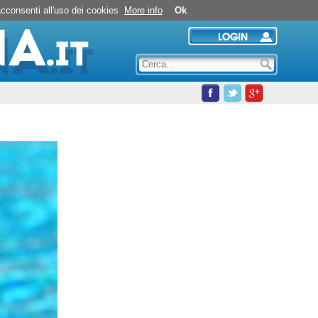
Nuoto in piscina
 acconsenti all'uso dei cookies
More info
Ok