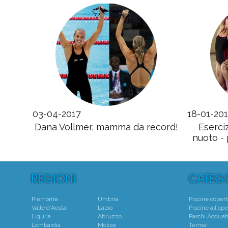
03-04-2017
18-01-20
Dana Vollmer, mamma da record!
Eserci
nuoto -
Piemonte
Umbria
Piscine coper
Valle d'Aosta
Lazio
Piscine all'ape
Liguria
Abruzzo
Parchi Acquati
Lombardia
Molise
Terme