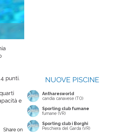
nia
o
4 punti.
NUOVE PISCINE
quarti
Antharesworld
candia canavese (TO)
apacità e
Sporting club fumane
fumane (VR)
Sporting club i Borghi
Peschiera del Garda (VR)
Share on