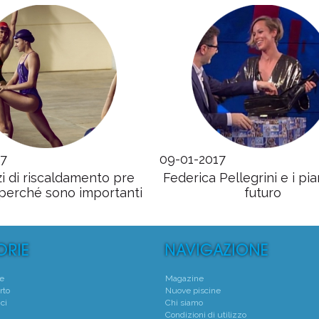
17
09-01-2017
zi di riscaldamento pre
Federica Pellegrini e i pian
 perché sono importanti
futuro
te
Magazine
rto
Nuove piscine
ci
Chi siamo
Condizioni di utilizzo