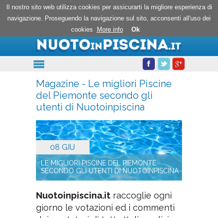
Nuoto in piscina
Il nostro sito web utilizza cookies per assicurarti la migliore esperienza di
navigazione. Proseguendo la navigazione sul sito, acconsenti all'uso dei
cookies
More info
Ok
Magazine - Le migliori Piscine
del Piemonte secondo gli
utenti di Nuotoinpiscina
08 GIU
LE MIGLIORI PISCINE DEL PIEMONTE
SECONDO GLI UTENTI DI NUOTOINPISCINA
Nuotoinpiscina.it
raccoglie ogni
giorno le votazioni ed i commenti