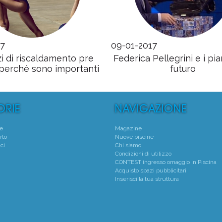
17
09-01-2017
zi di riscaldamento pre
Federica Pellegrini e i pian
 perché sono importanti
futuro
te
Magazine
rto
Nuove piscine
ci
Chi siamo
Condizioni di utilizzo
CONTEST ingresso omaggio in Piscina
Acquisto spazi pubblicitari
Inserisci la tua struttura