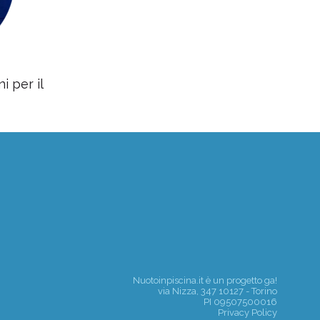
i per il
Nuotoinpiscina.it è un progetto
ga!
via Nizza, 347 10127 - Torino
PI 09507500016
Privacy Policy