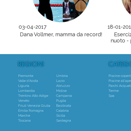
03-04-2017
18-01-20
Dana Vollmer, mamma da record!
Eserci
nuoto -
Piemonte
Umbria
Piscine coper
Valle d'Aosta
Lazio
Piscine all'ape
Liguria
Abruzzo
Parchi Acquati
Lombardia
Molise
Terme
Trentino Alto Adige
Campania
Spa
Veneto
Puglia
Friuli Venezia Giulia
Basilicata
Emilia Romagna
Calabria
Marche
Sicilia
Toscana
Sardegna