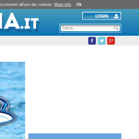
Nuoto in piscina
 acconsenti all'uso dei cookies
More info
Ok