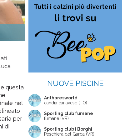
ati
 Luca
NUOVE PISCINE
3 e questa
ome
Antharesworld
inale nel
candia canavese (TO)
olineato
Sporting club fumane
saria per
fumane (VR)
i di
Sporting club i Borghi
Peschiera del Garda (VR)