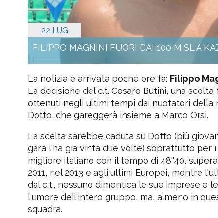
22 LUG
FILIPPO MAGNINI FUORI DAI 100 M SL A K
La notizia è arrivata poche ore fa:
Filippo Mag
La decisione del c.t. Cesare Butini, una scelta 
ottenuti negli ultimi tempi dai nuotatori della
Dotto, che gareggerà insieme a Marco Orsi.
La scelta sarebbe caduta su Dotto (più giovane
gara l'ha già vinta due volte) soprattutto per 
migliore italiano con il tempo di 48''40, supera
2011, nel 2013 e agli ultimi Europei, mentre l'u
dal c.t., nessuno dimentica le sue imprese e l
l'umore dell'intero gruppo, ma, almeno in ques
squadra.