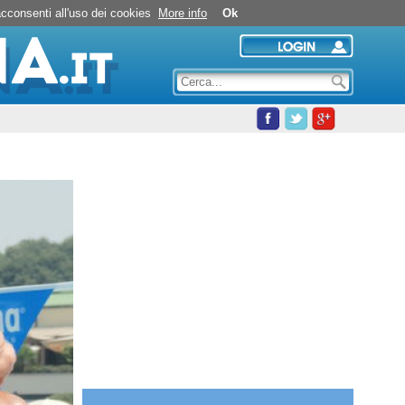
Nuoto in piscina
 acconsenti all'uso dei cookies
More info
Ok