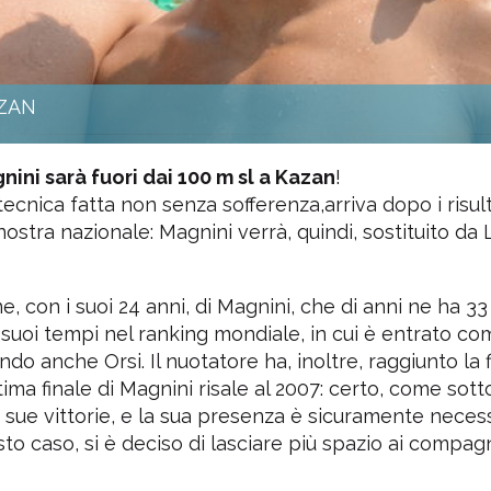
AZAN
nini sarà fuori dai 100 m sl a Kazan
!
tecnica fatta non senza sofferenza,arriva dopo i risult
 nostra nazionale: Magnini verrà, quindi, sostituito da
, con i suoi 24 anni, di Magnini, che di anni ne ha 3
i suoi tempi nel ranking mondiale, in cui è entrato c
ndo anche Orsi. Il nuotatore ha, inoltre, raggiunto la f
ltima finale di Magnini risale al 2007: certo, come sott
e sue vittorie, e la sua presenza è sicuramente neces
to caso, si è deciso di lasciare più spazio ai compagn