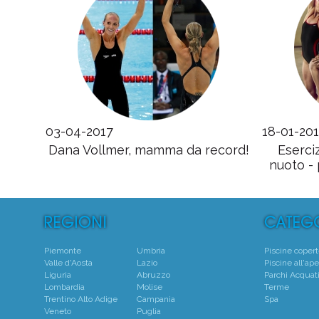
03-04-2017
18-01-20
Dana Vollmer, mamma da record!
Eserci
nuoto -
Piemonte
Umbria
Piscine coper
Valle d'Aosta
Lazio
Piscine all'ape
Liguria
Abruzzo
Parchi Acquati
Lombardia
Molise
Terme
Trentino Alto Adige
Campania
Spa
Veneto
Puglia