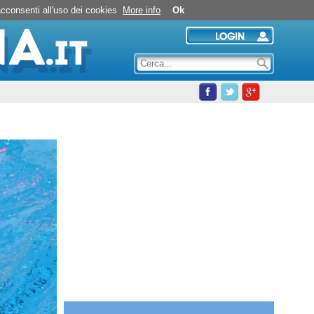
Nuoto in piscina
 acconsenti all'uso dei cookies
More info
Ok