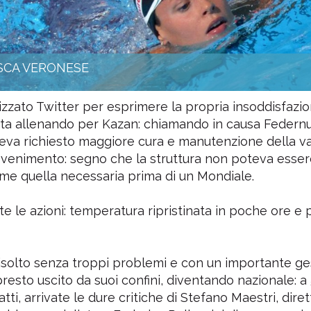
ASCA VERONESE
lizzato Twitter per esprimere la propria insoddisfazi
si sta allenando per Kazan: chiamando in causa Federn
eva richiesto maggiore cura e manutenzione della va
svenimento: segno che la struttura non poteva esse
e quella necessaria prima di un Mondiale.
ite le azioni: temperatura ripristinata in poche ore e
 risolto senza troppi problemi e con un importante ge
presto uscito da suoi confini, diventando nazionale: a 
tti, arrivate le dure critiche di Stefano Maestri, dire