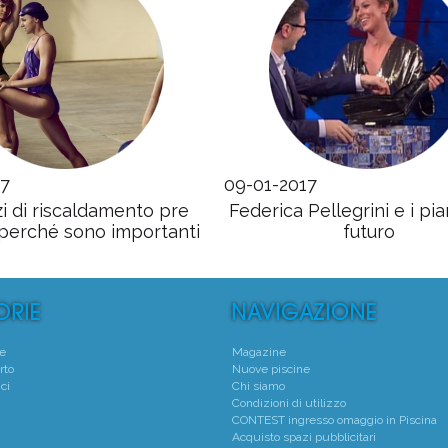
17
09-01-2017
zi di riscaldamento pre
Federica Pellegrini e i pian
 perché sono importanti
futuro
te
Magazine
rto
Nuove piscine
ci
Chi siamo
Condizioni di utilizzo
CONTEST ingresso omaggio in Piscina
Acquisto spazi pubblicitari