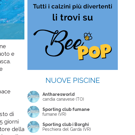
one
uoto e
sca.
re
NUOVE PISCINE
 pace
Antharesworld
candia canavese (TO)
Sporting club fumane
sto di
fumane (VR)
5 giorni
Sporting club i Borghi
ttore della
Peschiera del Garda (VR)