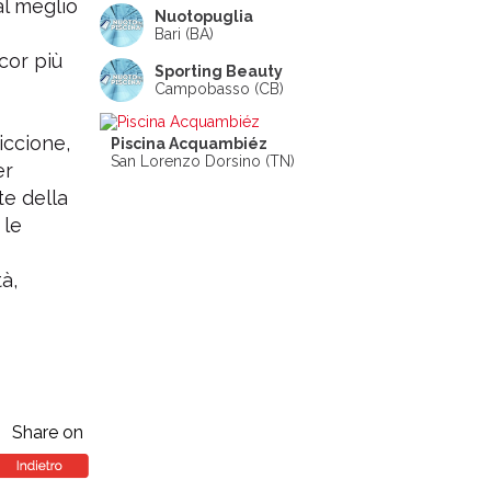
al meglio
Nuotopuglia
Bari (BA)
cor più
Sporting Beauty
Campobasso (CB)
iccione,
Piscina Acquambiéz
San Lorenzo Dorsino (TN)
er
te della
 le
tà,
Share on