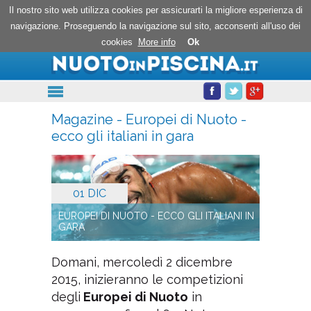
Nuoto in piscina
Il nostro sito web utilizza cookies per assicurarti la migliore esperienza di
navigazione. Proseguendo la navigazione sul sito, acconsenti all'uso dei
cookies
More info
Ok
Magazine - Europei di Nuoto -
ecco gli italiani in gara
01 DIC
EUROPEI DI NUOTO - ECCO GLI ITALIANI IN
GARA
Domani, mercoledì 2 dicembre
2015, inizieranno le competizioni
degli
Europei di Nuoto
in