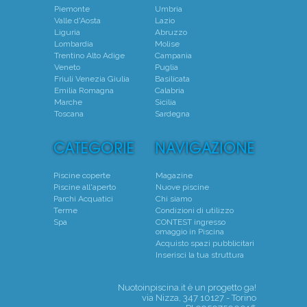
Piemonte
Umbria
Valle d'Aosta
Lazio
Liguria
Abruzzo
Lombardia
Molise
Trentino Alto Adige
Campania
Veneto
Puglia
Friuli Venezia Giulia
Basilicata
Emilia Romagna
Calabria
Marche
Sicilia
Toscana
Sardegna
Piscine coperte
Magazine
Piscine all'aperto
Nuove piscine
Parchi Acquatici
Chi siamo
Terme
Condizioni di utilizzo
Spa
CONTEST ingresso
omaggio in Piscina
Acquisto spazi pubblicitari
Inserisci la tua struttura
Nuotoinpiscina.it è un progetto
ga!
via Nizza, 347 10127 - Torino