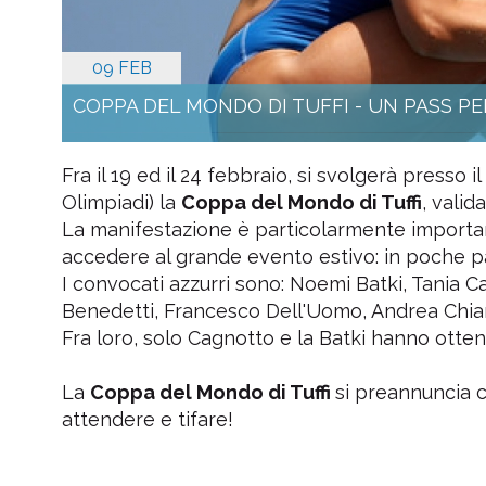
09 FEB
COPPA DEL MONDO DI TUFFI - UN PASS PER
Fra il 19 ed il 24 febbraio, si svolgerà presso
Olimpiadi) la
Coppa del Mondo di Tuffi
, valid
La manifestazione è particolarmente important
accedere al grande evento estivo: in poche par
I convocati azzurri sono: Noemi Batki, Tania 
Benedetti, Francesco Dell'Uomo, Andrea Chiara
Fra loro, solo Cagnotto e la Batki hanno ottenu
La
Coppa del Mondo di Tuffi
si preannuncia 
attendere e tifare!