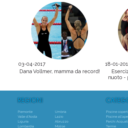
03-04-2017
18-01-20
Dana Vollmer, mamma da record!
Eserci
nuoto -
Piemonte
Umbria
Piscine coper
Valle d'Aosta
Lazio
Piscine all'ape
Liguria
Abruzzo
Parchi Acquati
Lombardia
Molise
Terme