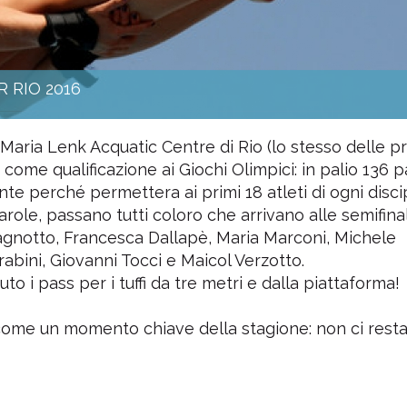
 RIO 2016
 il Maria Lenk Acquatic Centre di Rio (lo stesso delle 
a come qualificazione ai Giochi Olimpici: in palio 136 p
e perché permettera ai primi 18 atleti di ogni discip
ole, passano tutti coloro che arrivano alle semifinal
Cagnotto, Francesca Dallapè, Maria Marconi, Michele
bini, Giovanni Tocci e Maicol Verzotto.
to i pass per i tuffi da tre metri e dalla piattaforma!
come un momento chiave della stagione: non ci rest