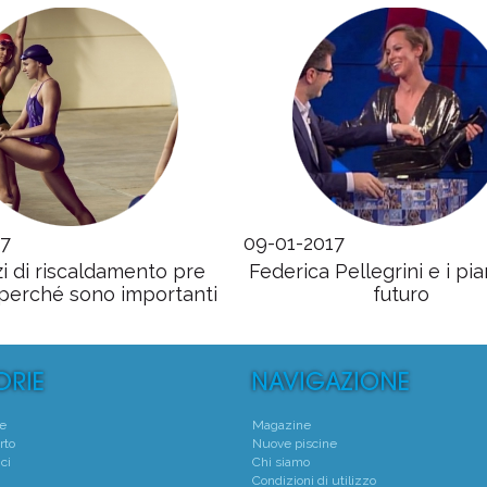
17
09-01-2017
zi di riscaldamento pre
Federica Pellegrini e i pian
 perché sono importanti
futuro
te
Magazine
rto
Nuove piscine
ci
Chi siamo
Condizioni di utilizzo