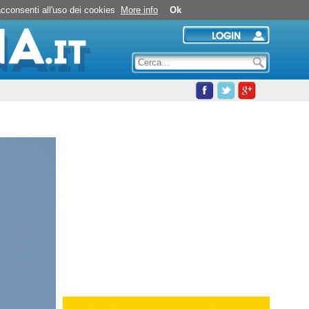
Nuoto in piscina
 acconsenti all'uso dei cookies
More info
Ok