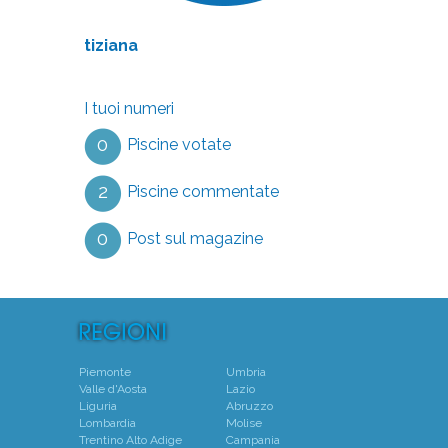
tiziana
I tuoi numeri
0
Piscine votate
2
Piscine commentate
0
Post sul magazine
Piemonte
Umbria
Valle d'Aosta
Lazio
Liguria
Abruzzo
Lombardia
Molise
Trentino Alto Adige
Campania