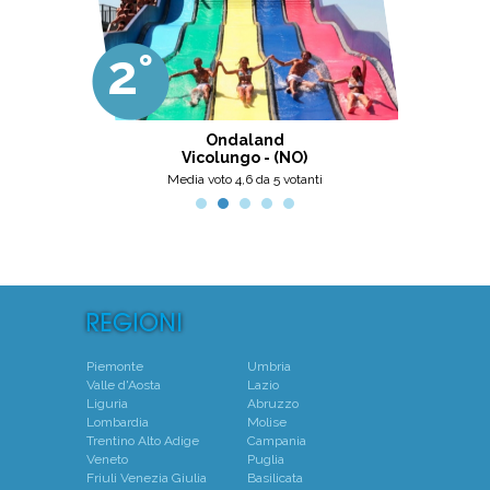
come papà). Si tratta di una struttura
molto accogliente, pulita, bella,
gestita da personale di grande
2°
3°
professionalità, umanità e cortesia.
Ottima scelta, nel pinerolese il
meglio, secondo me.
ni
Ondaland
Centro N
Vicolungo - (NO)
Mo
Media voto 4,6 da 5 votanti
Piemonte
Umbria
Valle d'Aosta
Lazio
Liguria
Abruzzo
Lombardia
Molise
Trentino Alto Adige
Campania
Veneto
Puglia
Friuli Venezia Giulia
Basilicata