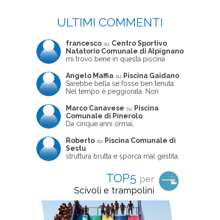
ULTIMI COMMENTI
francesco
Centro Sportivo
su
Natatorio Comunale di Alpignano
mi trovo bene in questa piscina
Angelo Maffia
Piscina Gaidano
su
Sarebbe bella se fosse ben tenuta.
Nel tempo è peggiorata. Non
sempre ben frequentata, un tizio che
ne usciva insieme a me non ha
Marco Canavese
Piscina
su
ritrovato le sue scarpe! Peccato
Comunale di Pinerolo
perché potrebbe essere un'ottima
Da cinque anni ormai,
struttura, ma è trascurata e
costantemente, ogni sabato
frequentata non magnificamente
pomeriggio trascorro cinque-sei ore
Roberto
Piscina Comunale di
su
in questa magnifica piscina con i miei
Sestu
due figli che sono letteralmente
struttura brutta e sporca mal gestita,
cresciuti in acqua (Mounir ora ha 10
personalei ncompetente e davvero
anni e Leila 6): un po' in vasca
poco professionale. la sconsiglio a
TOP5
per
piccola, un po' in vasca grande, negli
tutti coloro che amano le cose fatte
spazi riservati al nuoto libero,
seriamente poiché é tutto
Scivoli e trampolini
giochiamo, nuotiamo e facciamo
improvvisato
apnea insieme (sono stato assistente
bagnanti ed istruttore di nuoto in
gioventù, ora lo faccio per loro