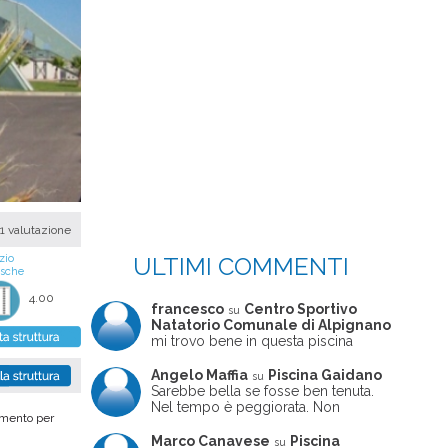
1 valutazione
ULTIMI COMMENTI
zio
asche
4.00
francesco
Centro Sportivo
su
Natatorio Comunale di Alpignano
mi trovo bene in questa piscina
Angelo Maffia
Piscina Gaidano
su
Sarebbe bella se fosse ben tenuta.
Nel tempo è peggiorata. Non
vamento per
sempre ben frequentata, un tizio che
ne usciva insieme a me non ha
Marco Canavese
Piscina
su