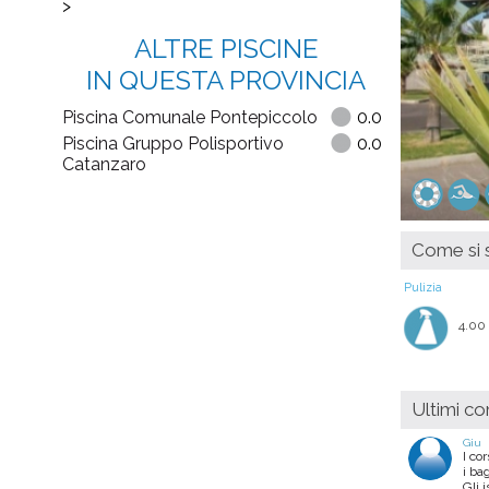
>
ALTRE PISCINE
IN QUESTA PROVINCIA
Piscina Comunale Pontepiccolo
0.0
Piscina Gruppo Polisportivo
0.0
Catanzaro
Come si s
Pulizia
4.00
Ultimi c
Giu
I co
i ba
Gli 