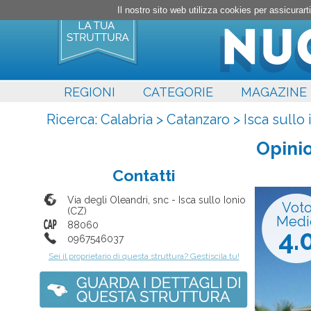
Il nostro sito web utilizza cookies per assicura
REGIONI
CATEGORIE
MAGAZINE
Ricerca:
Calabria
>
Catanzaro
>
Isca sullo 
Opinio
Contatti
Via degli Oleandri, snc
-
Isca sullo Ionio
Vot
(
CZ
)
Medi
88060
4.
0967546037
Sei il proprietario di questa struttura? Gestiscila tu!