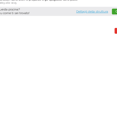
.2013 alle 10.15
questa piscina?
Dettagli della struttura
tu come ti sei trovato!
°
1°
 Natatorio Montecchio Maggiore
Centro Natatorio San
Montecchio Maggiore - (VI)
Verona - (VR)
Media voto 4,7 da 19 votanti
Media voto 4,8 da 6 vota