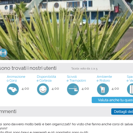
ono trovati i nostri utenti
*Scala voto da 1 a 5
Animazione
Disponibilità
Scivoli
Ambiente
Spa
o Corsi
e Cortesia
e Trampolini
e Ristoro
e V
4.00
4.00
4.00
4.00
ommenti
rsi sono davvero molto belli e ben organizzati! ho visto che fanno anche corsi di sal
gnini!
istruttori sono bravi e preparati e gli spogliatoi sono puliti