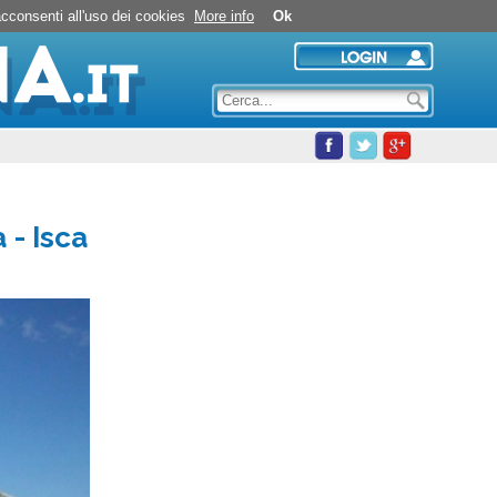
Piscina Athlon Isca: opinioni degli utenti
 acconsenti all'uso dei cookies
More info
Ok
a
- Isca