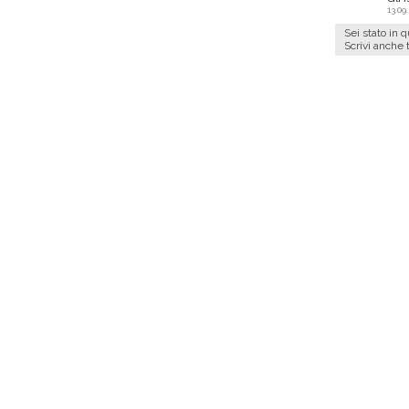
13.09
Sei stato in 
Scrivi anche 
5
Centro