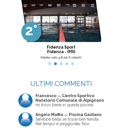
2°
3°
ter
Fidenza Sport
Cen
Fidenza - (PR)
Media voto 4,8 da 6 votanti
M
ULTIMI COMMENTI
francesco
Centro Sportivo
su
Natatorio Comunale di Alpignano
mi trovo bene in questa piscina
Angelo Maffia
Piscina Gaidano
su
Sarebbe bella se fosse ben tenuta.
Nel tempo è peggiorata. Non