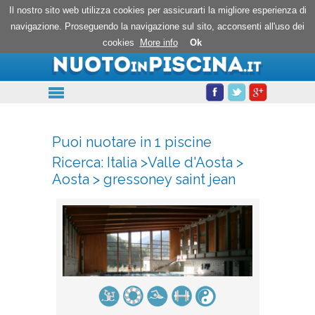
Nuoto in piscina
Il nostro sito web utilizza cookies per assicurarti la migliore esperienza di
navigazione. Proseguendo la navigazione sul sito, acconsenti all'uso dei
cookies
More info
Ok
Puoi nuotare in 1 piscine
Ricerca:
Italia
>
Valle d'Aosta
>
Aosta
>
gressoney saint jean