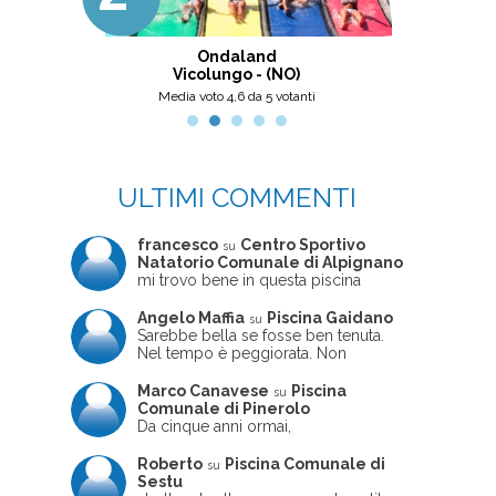
i
Ondaland
Centro Na
Vicolungo - (NO)
Mont
Media voto 4,6 da 5 votanti
M
ULTIMI COMMENTI
francesco
Centro Sportivo
su
Natatorio Comunale di Alpignano
mi trovo bene in questa piscina
Angelo Maffia
Piscina Gaidano
su
Sarebbe bella se fosse ben tenuta.
Nel tempo è peggiorata. Non
sempre ben frequentata, un tizio che
ne usciva insieme a me non ha
Marco Canavese
Piscina
su
ritrovato le sue scarpe! Peccato
Comunale di Pinerolo
perché potrebbe essere un'ottima
Da cinque anni ormai,
struttura, ma è trascurata e
costantemente, ogni sabato
frequentata non magnificamente
pomeriggio trascorro cinque-sei ore
Roberto
Piscina Comunale di
su
in questa magnifica piscina con i miei
Sestu