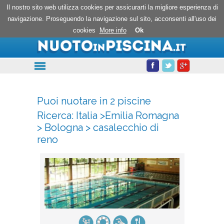
Nuoto in piscina
Il nostro sito web utilizza cookies per assicurarti la migliore esperienza di
navigazione. Proseguendo la navigazione sul sito, acconsenti all'uso dei
cookies
More info
Ok
Puoi nuotare in 2 piscine
Ricerca:
Italia
>
Emilia Romagna
>
Bologna
>
casalecchio di
reno