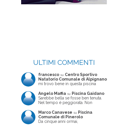
ULTIMI COMMENTI
francesco
Centro Sportivo
su
Natatorio Comunale di Alpignano
mi trovo bene in questa piscina
Angelo Maffia
Piscina Gaidano
su
Sarebbe bella se fosse ben tenuta.
Nel tempo è peggiorata. Non
sempre ben frequentata, un tizio che
ne usciva insieme a me non ha
Marco Canavese
Piscina
su
ritrovato le sue scarpe! Peccato
Comunale di Pinerolo
perché potrebbe essere un'ottima
Da cinque anni ormai,
struttura, ma è trascurata e
costantemente, ogni sabato