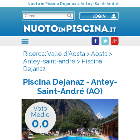
Nuoto in Piscina Dejanaz a Antey-Saint-André
Ricerca:
Valle d'Aosta
>
Aosta
>
Antey-saint-andré
>
Piscina
Dejanaz
Piscina Dejanaz
- Antey-
Saint-André (AO)
Voto
Medio
0.0