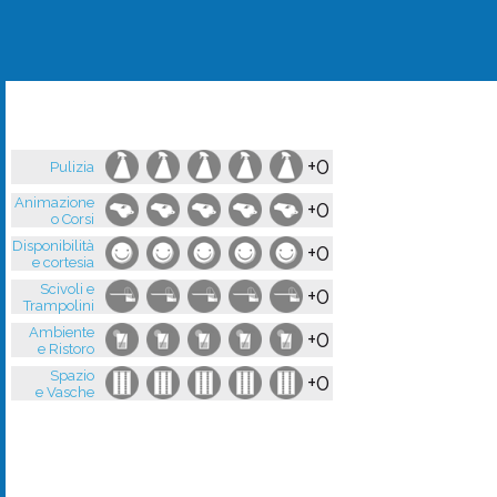
+0
Pulizia
Animazione
+0
o Corsi
Disponibilità
+0
e cortesia
Scivoli e
+0
Trampolini
Ambiente
+0
e Ristoro
Spazio
+0
e Vasche