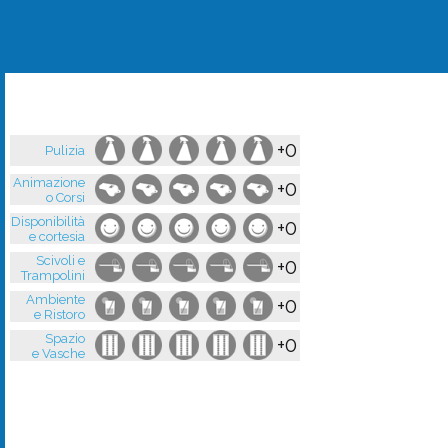
+0
Pulizia
Animazione
+0
o Corsi
Disponibilità
+0
e cortesia
Scivoli e
+0
Trampolini
Ambiente
+0
e Ristoro
Spazio
+0
e Vasche