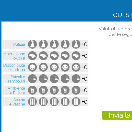
QUES
Valuta il tuo gr
per le segu
+0
Pulizia
Animazione
+0
o Corsi
Disponibilità
+0
e cortesia
Scivoli e
+0
Trampolini
Ambiente
+0
e Ristoro
Spazio
+0
e Vasche