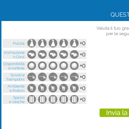
QUES
Valuta il tuo gr
per le segu
+0
Pulizia
Animazione
+0
o Corsi
Disponibilità
+0
e cortesia
Scivoli e
+0
Trampolini
Ambiente
+0
e Ristoro
Spazio
+0
e Vasche